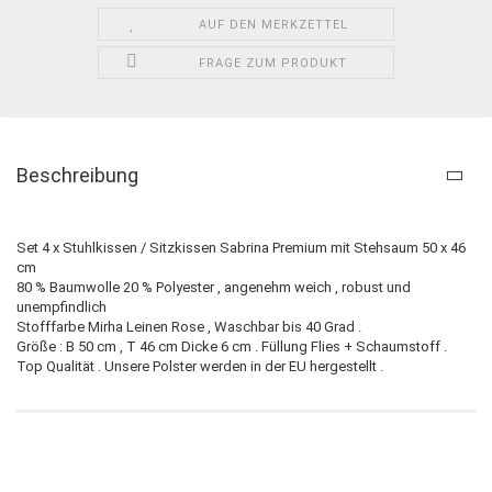
AUF DEN MERKZETTEL
FRAGE ZUM PRODUKT
Beschreibung
Set 4 x Stuhlkissen / Sitzkissen Sabrina Premium mit Stehsaum 50 x 46
cm
80 % Baumwolle 20 % Polyester , angenehm weich , robust und
unempfindlich
Stofffarbe Mirha Leinen Rose , Waschbar bis 40 Grad .
Größe : B 50 cm , T 46 cm Dicke 6 cm . Füllung Flies + Schaumstoff .
Top Qualität . Unsere Polster werden in der EU hergestellt .