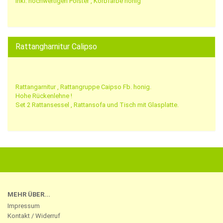
inkl. hochwertigen Polster , Korbfarbe honig
Rattangharnitur Calipso
Rattangarnitur , Rattangruppe Caipso Fb. honig.
Hohe Rückenlehne !
Set 2 Rattansessel , Rattansofa und Tisch mit Glasplatte.
MEHR ÜBER...
Impressum
Kontakt / Widerruf