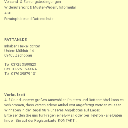
Versand- & Zahlungsbedingungen
Widerrufsrecht & Muster-Widerrufsformular
AGB
Privatsphäre und Datenschutz
RATTANI.DE
Inhaber: Heike Richter
Untere Mühlstr. 14
09405 Zschopau
Tel. 03725 3599823
Fax. 03725 3599824
Tel. 0176 39879 101
Vorlaufzeit
Auf Grund unserer großen Auswahl an Polstern und Rattanmöbel kann es
vorkommen, dass verschiedene Artikel erst angefertigt werden müssen.
Wir haben in der Regel 98 % unseres Angebotes auf Lager.
Bitte senden Sie uns für Fragen eine E-Mail oder per Telefon - alle Daten
finden Sie auf der Registerkarte
KONTAKT
.