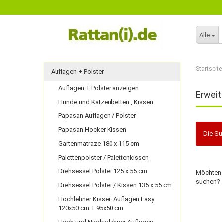
Alle
Startseite
Auflagen + Polster
Auflagen + Polster anzeigen
Erweit
Hunde und Katzenbetten , Kissen
Papasan Auflagen / Polster
Papasan Hocker Kissen
Die Su
Gartenmatraze 180 x 115 cm
Palettenpolster / Palettenkissen
Drehsessel Polster 125 x 55 cm
Möchten 
suchen?
Drehsessel Polster / Kissen 135 x 55 cm
Hochlehner Kissen Auflagen Easy
120x50 cm + 95x50 cm
Hoch und Niedriglehner Auflagen