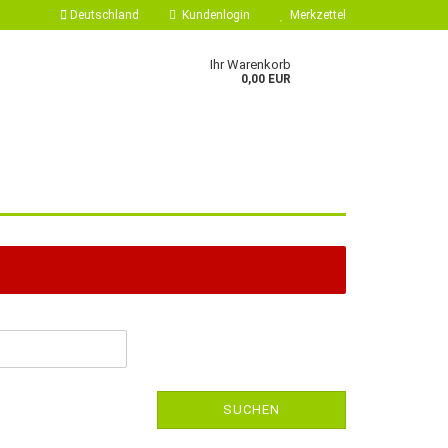
Deutschland
Kundenlogin
Merkzettel
Ihr Warenkorb
0,00 EUR
 erstellen
ort vergessen?
SUCHEN