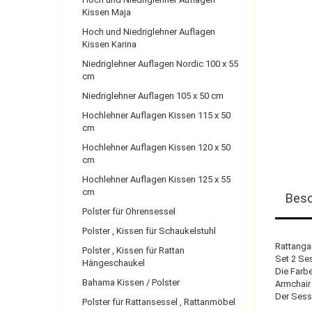
Kissen Maja
Hoch und Niedriglehner Auflagen
Kissen Karina
Niedriglehner Auflagen Nordic 100 x 55
cm
Niedriglehner Auflagen 105 x 50 cm
Hochlehner Auflagen Kissen 115 x 50
cm
Hochlehner Auflagen Kissen 120 x 50
cm
Hochlehner Auflagen Kissen 125 x 55
cm
Besc
Polster für Ohrensessel
Polster , Kissen für Schaukelstuhl
Rattangar
Polster , Kissen für Rattan
Set 2 Ses
Hängeschaukel
Die Farbe
Bahama Kissen / Polster
Armchair
Der Sess
Polster für Rattansessel , Rattanmöbel