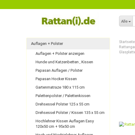
Alle
Startseite
Auflagen + Polster
Rattangar
Glasplatt
Auflagen + Polster anzeigen
Hunde und Katzenbetten , Kissen
Papasan Auflagen / Polster
Papasan Hocker Kissen
Gartenmatraze 180 x 115 cm
Palettenpolster / Palettenkissen
Drehsessel Polster 125 x 55 cm
Drehsessel Polster / Kissen 135 x 55 cm
Hochlehner Kissen Auflagen Easy
120x50 cm + 95x50 cm
Hoch und Niedriglehner Auflagen