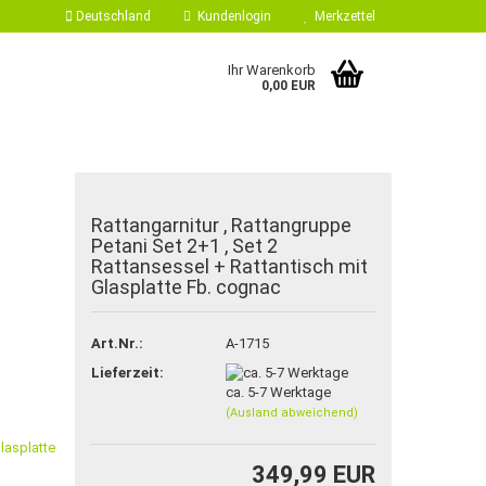
Deutschland
Kundenlogin
Merkzettel
Ihr Warenkorb
0,00 EUR
Rattangarnitur , Rattangruppe
Petani Set 2+1 , Set 2
Rattansessel + Rattantisch mit
Glasplatte Fb. cognac
 erstellen
Art.Nr.:
A-1715
ort vergessen?
Lieferzeit:
ca. 5-7 Werktage
(Ausland abweichend)
349,99 EUR