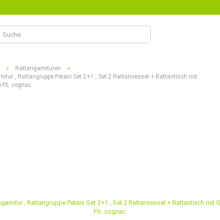
Lieferland
»
»
Rattangarnituren
nitur , Rattangruppe Petani Set 2+1 , Set 2 Rattansessel + Rattantisch mit
e Fb. cognac
Konto
Passw