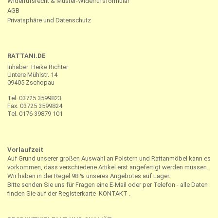
Widerrufsrecht & Muster-Widerrufsformular
AGB
Privatsphäre und Datenschutz
RATTANI.DE
Inhaber: Heike Richter
Untere Mühlstr. 14
09405 Zschopau
Tel. 03725 3599823
Fax. 03725 3599824
Tel. 0176 39879 101
Vorlaufzeit
Auf Grund unserer großen Auswahl an Polstern und Rattanmöbel kann es
vorkommen, dass verschiedene Artikel erst angefertigt werden müssen.
Wir haben in der Regel 98 % unseres Angebotes auf Lager.
Bitte senden Sie uns für Fragen eine E-Mail oder per Telefon - alle Daten
finden Sie auf der Registerkarte
KONTAKT
.