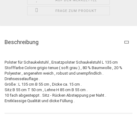
AUF DEN MERKZETTEL
FRAGE ZUM PRODUKT
Beschreibung
Polster für Schaukelstuhl , Ersatzpolster Schaukelstuhl L 135 cm
Stofffarbe Colore grigio tenue ( soft grau ) , 80 % Baumwolle , 20 %
Polyester , angenehm weich , robust und unempfindlich .
Drehsesselauflage .
Größe : L 135 cm B 55 cm , Dicke ca. 15 cm .
Sitz B 55 cm T 50 cm , Lehne H 85 cm B 55 cm .
10 fach abgesteppt . Sitz - Rücken Absteppung per Naht .
Erstklassige Qualität und dicke Füllung .