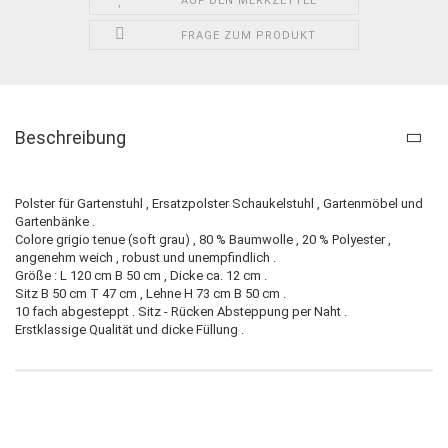
AUF DEN MERKZETTEL
FRAGE ZUM PRODUKT
Beschreibung
Polster für Gartenstuhl , Ersatzpolster Schaukelstuhl , Gartenmöbel und
Gartenbänke .
Colore grigio tenue (soft grau) , 80 % Baumwolle , 20 % Polyester ,
angenehm weich , robust und unempfindlich .
Größe : L 120 cm B 50 cm , Dicke ca. 12 cm .
Sitz B 50 cm T 47 cm , Lehne H 73 cm B 50 cm .
10 fach abgesteppt . Sitz - Rücken Absteppung per Naht .
Erstklassige Qualität und dicke Füllung .