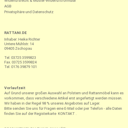
Widerrufsrecht & Muster-Widerrufsformular
AGB
Privatsphäre und Datenschutz
RATTANI.DE
Inhaber: Heike Richter
Untere Mühlstr. 14
09405 Zschopau
Tel. 03725 3599823
Fax. 03725 3599824
Tel. 0176 39879 101
Vorlaufzeit
Auf Grund unserer großen Auswahl an Polstern und Rattanmöbel kann es
vorkommen, dass verschiedene Artikel erst angefertigt werden müssen.
Wir haben in der Regel 98 % unseres Angebotes auf Lager.
Bitte senden Sie uns für Fragen eine E-Mail oder per Telefon - alle Daten
finden Sie auf der Registerkarte
KONTAKT
.