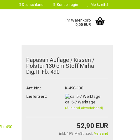
Deutschland
Kundenlogin
Merkzettel
Ihr Warenkorb
0,00 EUR
Papasan Auflage / Kissen /
Polster 130 cm Stoff Mirha
Dig.IT Fb. 490
Art.Nr.:
K-490-130
 erstellen
Lieferzeit:
ort vergessen?
ca. 5-7 Werktage
(Ausland abweichend)
52,90 EUR
inkl. 19% MwSt. zzgl.
Versand