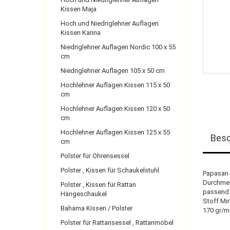
Kissen Maja
Hoch und Niedriglehner Auflagen
Kissen Karina
Niedriglehner Auflagen Nordic 100 x 55
cm
Niedriglehner Auflagen 105 x 50 cm
Hochlehner Auflagen Kissen 115 x 50
cm
Hochlehner Auflagen Kissen 120 x 50
cm
Hochlehner Auflagen Kissen 125 x 55
Besc
cm
Polster für Ohrensessel
Polster , Kissen für Schaukelstuhl
Papasan P
Durchme
Polster , Kissen für Rattan
passend 
Hängeschaukel
Stoff Mir
Bahama Kissen / Polster
170 gr/m
Polster für Rattansessel , Rattanmöbel